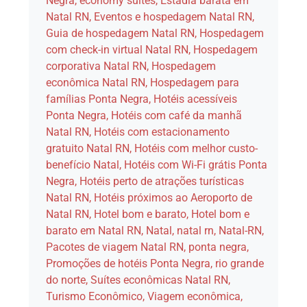
Negra
,
economy suites
,
Estadia barata em
Natal RN
,
Eventos e hospedagem Natal RN
,
Guia de hospedagem Natal RN
,
Hospedagem
com check-in virtual Natal RN
,
Hospedagem
corporativa Natal RN
,
Hospedagem
econômica Natal RN
,
Hospedagem para
famílias Ponta Negra
,
Hotéis acessíveis
Ponta Negra
,
Hotéis com café da manhã
Natal RN
,
Hotéis com estacionamento
gratuito Natal RN
,
Hotéis com melhor custo-
benefício Natal
,
Hotéis com Wi-Fi grátis Ponta
Negra
,
Hotéis perto de atrações turísticas
Natal RN
,
Hotéis próximos ao Aeroporto de
Natal RN
,
Hotel bom e barato
,
Hotel bom e
barato em Natal RN
,
Natal
,
natal rn
,
Natal-RN
,
Pacotes de viagem Natal RN
,
ponta negra
,
Promoções de hotéis Ponta Negra
,
rio grande
do norte
,
Suítes econômicas Natal RN
,
Turismo Econômico
,
Viagem econômica
,