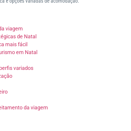
gica e opções variadas de acomodação.
 da viagem
égicas de Natal
a mais fácil
urismo em Natal
erfis variados
ização
eiro
eitamento da viagem