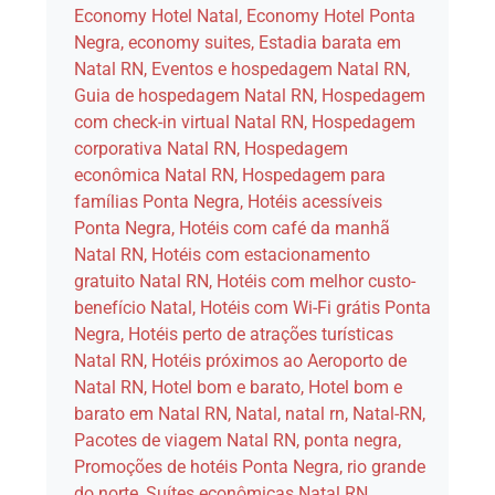
Economy Hotel Natal
,
Economy Hotel Ponta
Negra
,
economy suites
,
Estadia barata em
Natal RN
,
Eventos e hospedagem Natal RN
,
Guia de hospedagem Natal RN
,
Hospedagem
com check-in virtual Natal RN
,
Hospedagem
corporativa Natal RN
,
Hospedagem
econômica Natal RN
,
Hospedagem para
famílias Ponta Negra
,
Hotéis acessíveis
Ponta Negra
,
Hotéis com café da manhã
Natal RN
,
Hotéis com estacionamento
gratuito Natal RN
,
Hotéis com melhor custo-
benefício Natal
,
Hotéis com Wi-Fi grátis Ponta
Negra
,
Hotéis perto de atrações turísticas
Natal RN
,
Hotéis próximos ao Aeroporto de
Natal RN
,
Hotel bom e barato
,
Hotel bom e
barato em Natal RN
,
Natal
,
natal rn
,
Natal-RN
,
Pacotes de viagem Natal RN
,
ponta negra
,
Promoções de hotéis Ponta Negra
,
rio grande
do norte
,
Suítes econômicas Natal RN
,