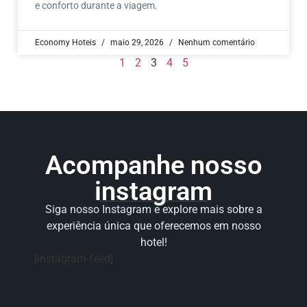
e conforto durante a viagem.
Economy Hoteis
maio 29, 2026
Nenhum comentário
1
2
3
4
5
Acompanhe nosso
instagram
Siga nosso Instagram e explore mais sobre a
experiência única que oferecemos em nosso
hotel!
[instagram-feed]