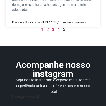
de viajar e escolha uma hospedagem confortável e
adequada.
Economy Hoteis
abril 15, 2026
Nenhum comentário
1
2
3
4
5
Acompanhe nosso
instagram
Siga nosso Instagram e explore mais sobre a
experiência única que oferecemos em nosso
hotel!
[instagram-feed]