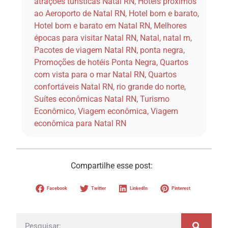
atrações turísticas Natal RN
,
Hotéis próximos
ao Aeroporto de Natal RN
,
Hotel bom e barato
,
Hotel bom e barato em Natal RN
,
Melhores
épocas para visitar Natal RN
,
Natal
,
natal rn
,
Pacotes de viagem Natal RN
,
ponta negra
,
Promoções de hotéis Ponta Negra
,
Quartos
com vista para o mar Natal RN
,
Quartos
confortáveis Natal RN
,
rio grande do norte
,
Suítes econômicas Natal RN
,
Turismo
Econômico
,
Viagem econômica
,
Viagem
econômica para Natal RN
Compartilhe esse post:
Facebook
Twitter
LinkedIn
Pinterest